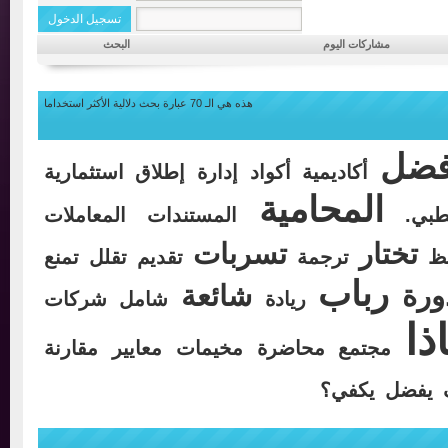
مشاركات اليوم
البحث
هذه هي الـ 70 عبارة بحث دلالية الأكثر استخداما
ضل
أكاديمية
أكواد
إدارة
إطلاق
استثمارية
المحامية
ي.
المستندات
المعاملات
تختار
تسربات
ترجمة
تقديم
تقلل
تمنع
رباب
ة
شائعة
ريادة
شامل
شركات
ا
مجتمع
محاضرة
مخيمات
معايير
مقارنة
فضل
يكفي؟