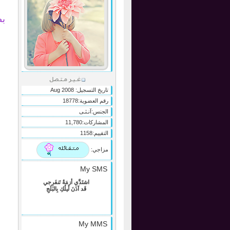
بص
تاريخ التسجيل:
Aug 2008
رقم العضوية:
18778
الجنس:
آنـثـى
المشاركات:
11,780
التقييم:
1158
مزاجي:
My SMS
اشتَدَّي أزمَةُ تَنفَرِجي
قَد آذَنَ لَيلُكِ بِالبَلَجِ
My MMS