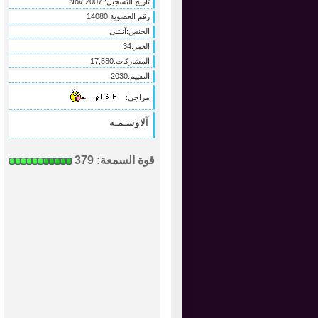
تاريخ التسجيل:
Nov 2007
رقم العضوية:
14080
الجنس:
آنـثـى
العمر:
34
المشاركات:
17,580
التقييم:
2030
مزاجي:
آلاوسـمـة
قوة السمعة:
379