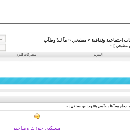
 اجتماعية وثقافية
>
مطبخي ~ مآ لـذّ وطآب
ن مطبخي ] ~
التقويم
مشاركات اليوم
د: دجآج وبطآطآ بالحآمض والثـوم [ من مطبخي ] ~
مسكين جوزك وصاحبو