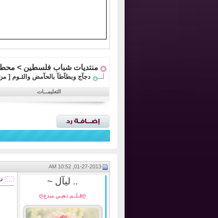
منتديات شباب فلسطين
>
محطات
دجآج وبطآطآ بالحآمض والثـوم [ م
التعليمـــات
01-27-2013, 10:52 AM
ر
.. ليآل ~
ღقـلــم ذهبـي مبدعღ