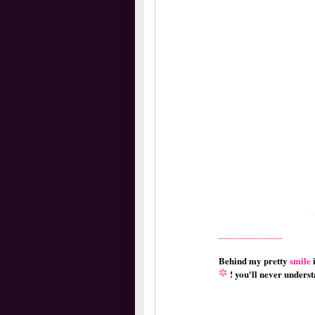
_____________
Behind my pretty
smile
i
you'll never understa