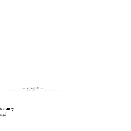
s a story
nd !