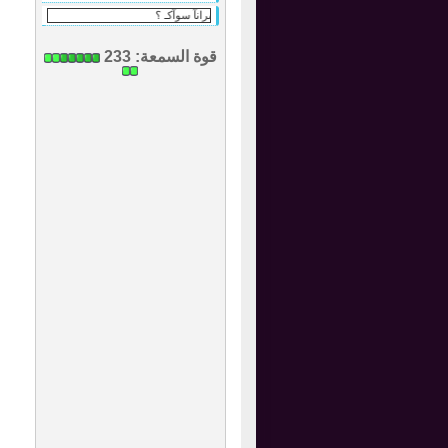
ربــــآه من لأسرانآ سوآكـ ؟
قوة السمعة:
233