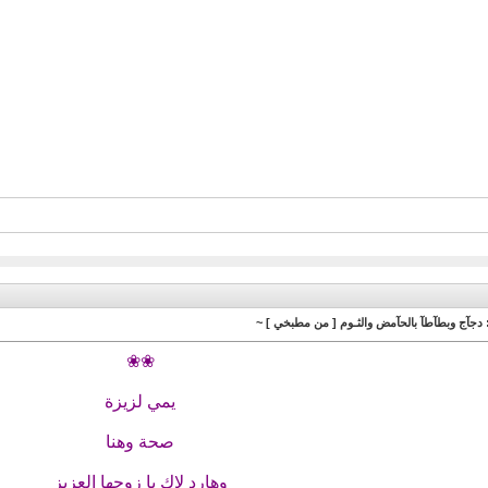
 دجآج وبطآطآ بالحآمض والثـوم [ من مطبخي ] ~
❀❀
يمي لزيزة
صحة وهنا
وهارد لاك يا زوجها العزيز