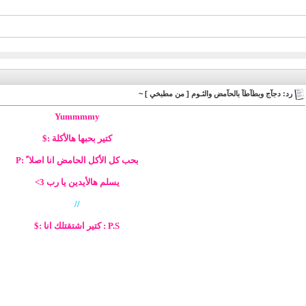
رد: دجآج وبطآطآ بالحآمض والثـوم [ من مطبخي ] ~
Yummmmy
كتير بحبها هالأكلة :$
بحب كل الأكل الحامض انا اصلا ً :P
يسلم هالأيدين يا رب 3>
//
P.S : كتير اشتقتلك انا :$