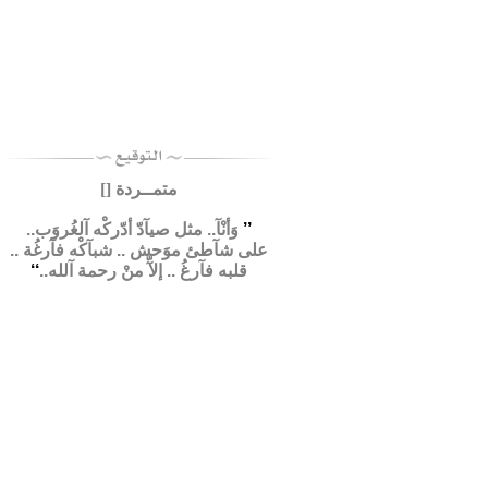
متمــردة [
]
’’
وَأنْآ.. مثل صيآدّ أدّرکْه آلغُروَب..
على شآطئ موَحش .. شبآکْه فآرغُة ..
قلبه فآرغُ .. إلآّ منْ رحمة آلله..
‘‘