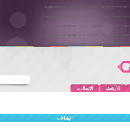
Deprecated
: Assigning the return value of new by reference
Deprecated
: Assigning the return value of new by reference 
Deprecated
: Assigning the return value of new by reference 
Deprecated
: Assigning the return value of new by reference 
Deprecated
: Assigning the return value of new by reference 
الأرشيف
الإتصال بنا
الإهداءات