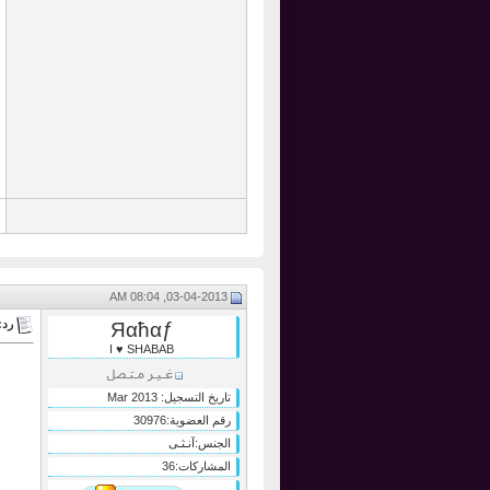
03-04-2013, 08:04 AM
رد:
Яαћαƒ
I ♥ SHABAB
تاريخ التسجيل:
Mar 2013
رقم العضوية:
30976
الجنس:
آنـثـى
المشاركات:
36