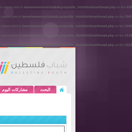
 is deprecated in
/www/wwwroot/shabab.ps/public_html/vb/showthread.php
on line
639
is deprecated in
/www/wwwroot/shabab.ps/public_html/vb/showthread.php
on line
1041
is deprecated in
/www/wwwroot/shabab.ps/public_html/vb/showthread.php
on line
1046
is deprecated in
/www/wwwroot/shabab.ps/public_html/vb/showthread.php
on line
1518
is deprecated in
/www/wwwroot/shabab.ps/public_html/vb/showthread.php
on line
1523
البحث
مشاركات اليوم